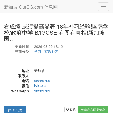
新加坡 OurSG.com 信息网
Toggl
naviga
看成绩!成绩提高显著!18年补习经验!国际学
校/政府中学IB/IGCSE!有图有真相!新加坡
国…
更新时间
2026-08-09 13:12
当前分类
学习
-
家教补习
地址
新加坡
联系人
电话
98289769
微信
lolz7470
WhatsApp
98289769
收藏
免费发布同类信息
详情介绍