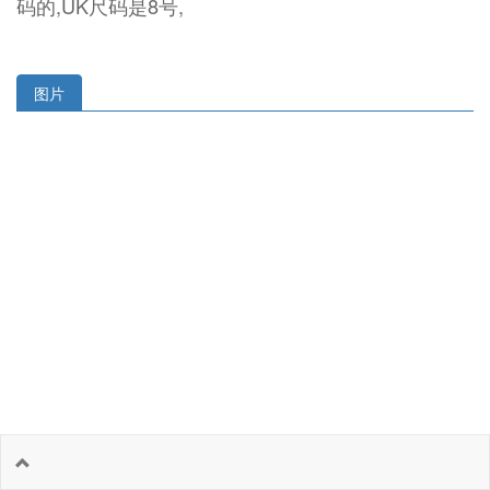
码的,UK尺码是8号,
图片