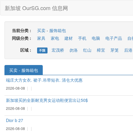
新加坡 OurSG.com 信息网
当前分类
买卖
-
服饰箱包
同级分类
家具
家电
建材
手机
电脑
电子产品
自
区域
宏茂桥
勿洛
红山
樟宜
芽笼
后港
不限
买卖 - 服饰箱包
端庄大方女衣. 裙子.吊带短衣. 清仓大优惠
2026-08-08
新加坡买的全新耐克男女运动鞋便宜出让50$
2026-08-08
Dior b 27
2026-08-08